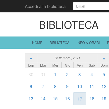
Accedi alla biblioteca
BIBLIOTECA
HOME
BIBLIOTECA
INFO & ORARI
«
»
Settembre, 2021
Lun
Mar
Mer
Gio
Ven
Sab
Dom
30
31
1
2
3
4
5
6
7
8
9
10
11
12
13
14
15
16
18
19
17